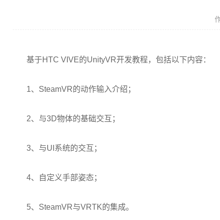
基于
HTC VIVE
的
UnityVR
开发教程，包括以下内容：
1
、
SteamVR
的动作输入介绍；
2
、与
3D
物体的基础交互；
3
、与
UI
系统的交互；
4
、自定义手部姿态；
5
、
SteamVR
与
VRTK
的集成。