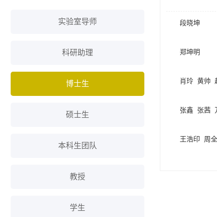
实验室导师
段晓坤
郑坤明
科研助理
肖玲
黄帅
博士生
张鑫
张茜
硕士生
王浩印
周
本科生团队
教授
学生