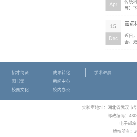
传统
Apr
等）下
嘉远
15
近日
Dec
会。双
招才纳贤
成果转化
学术进展
图书馆
新闻中心
校园文化
校内办公
实验室地址：湖北省武汉市
430
邮政编码：
电子邮箱： 
版权所有：
2