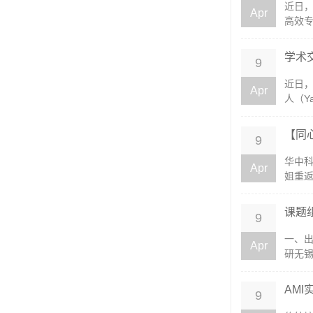
近日，
Apr
高效专
学术交
9
近日，
Apr
人（Ya
【同
9
华中科
Apr
姐重返
课题
9
一、出
Apr
研无锡
AM
9