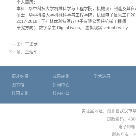
个人简历：
本科 华中科技大学机械科学与工程学院，机械设计制造及其自动
硕士 华中科技大学机械科学与工程学院，机械电子信息工程20
2017-2018 于桂林优利特医疗电子有限公司任机械工程师
研究方向： 数字孪生 Digital twins， 虚拟现实 virtual reality
上一条：
王泽龙
下一条：
王浩印
招才纳贤
成果转化
学术进展
图书馆
新闻中心
校园文化
校内办公
实验室地址：湖北省武汉市
430
邮政编码：
电子邮箱： 
版权所有：
2