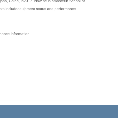
sha, China, in2017. Now he is amasterin School of
sts includeequipment status and performance
nce information