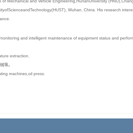
 of Mechanical and Vehicle Engineering,HunanUniversity (HNU),Chang
tyofScienceandTechnology(HUST), Wuhan, China. His research intere
nance.
nd intelligent maintenance of equipment status and performa
ature extraction.
械等。
ating machines,oil press.